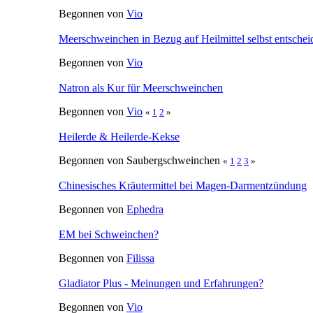
Feuchte Tücher mit Öl
Begonnen von
Käthe
Pro und Kontra: Probiotika
Begonnen von
Vio
kolloidales Silber/Gold
Begonnen von
Käthe
Heilerde Dosierung
Begonnen von
niki+
Curcuma-Paste
Begonnen von
Vio
Meerschweinchen in Bezug auf Heilmittel selbst entschei
Begonnen von
Vio
Natron als Kur für Meerschweinchen