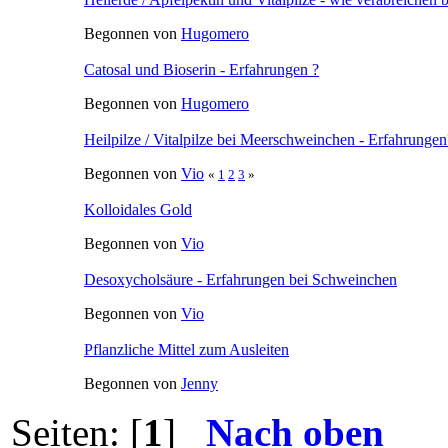
Eingeweichtes Heu
Begonnen von
Vio
Dosierung von Schwarzkümmelöl
Begonnen von
Hugomero
Kolloidales Silber
Begonnen von
Meeriemama
Einsatz von Apfelpektin zur Darmsanierung - Infos, Fra
Begonnen von
Piggilotta
Heilerde / Apfelpektin und Vitalpilze - wie verabreichen
Begonnen von
Hugomero
Catosal und Bioserin - Erfahrungen ?
Begonnen von
Hugomero
Heilpilze / Vitalpilze bei Meerschweinchen - Erfahrunge