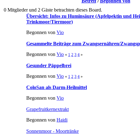
»
Meerschweinchen-Krank
Unterstützende Heilmitte
Heilerde, Päppelbrei & C
Seiten: [
1
]
Nach unten
Betreff
/
Begonnen von
0 Mitglieder und 2 Gäste betrachten dieses Board.
Übersicht: Infos zu Huminsäure (Apfelpektin und He
Trinkmoor/Tiermoor)
Begonnen von
Vio
Gesammelte Beiträge zum Zwangsernähren/Zwangs