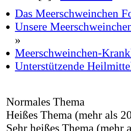
Begonnen von
Vio
«
1
2
3
»
Kolloidales Gold
Begonnen von
Vio
Desoxycholsäure - Erfahrungen bei Schweinchen
Begonnen von
Vio
Pflanzliche Mittel zum Ausleiten
Begonnen von
Jenny
Seiten: [
1
]
Nach oben
Das Meerschweinchen F
Unsere Meerschweinchen 
»