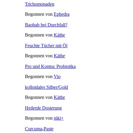
Huminsäure - Präparate; Fragen und Tipps zur Anwend
Begonnen von
Hugomero
«
1
2
3
4
»
Frage zu Apfelpektin und Huminsäure
Begonnen von
Käthe
«
1
2
»
Ulmenrinde
Begonnen von
Vio
Erfahrungen mit Siliciumdioxid / Siliziumdioxid
Begonnen von
Vio
Trichomonaden
Begonnen von
Ephedra
Baobab bei Durchfall?
Begonnen von
Käthe