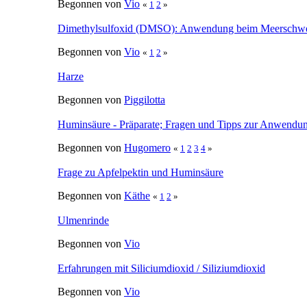
Begonnen von
Vio
«
1
2
3
4
»
Gesunder Päppelbrei
Begonnen von
Vio
«
1
2
3
4
»
ColoSan als Darm-Heilmittel
Begonnen von
Vio
Grapefruitkernextrakt
Begonnen von
Haidi
Sonnenmoor - Moortränke
Begonnen von
Vio
«
1
2
»
Dimethylsulfoxid (DMSO): Anwendung beim Meersch
Begonnen von
Vio
«
1
2
»
Harze
Begonnen von
Piggilotta