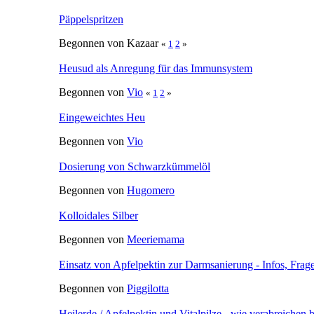
Begonnen von
Vio
«
1
2
»
Heilerde & Heilerde-Kekse
Begonnen von Saubergschweinchen
«
1
2
3
»
Chinesisches Kräutermittel bei Magen-Darmentzündung
Begonnen von
Ephedra
EM bei Schweinchen?
Begonnen von
Filissa
Gladiator Plus - Meinungen und Erfahrungen?
Begonnen von
Vio
Päppelspritzen
Begonnen von Kazaar
«
1
2
»
Heusud als Anregung für das Immunsystem
Begonnen von
Vio
«
1
2
»